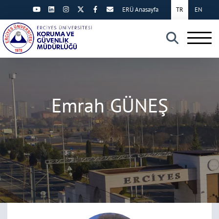
ERÜ Anasayfa
TR
EN
×
Emrah GÜNEŞ