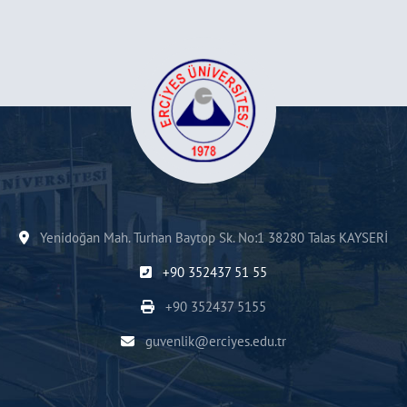
Yenidoğan Mah. Turhan Baytop Sk. No:1 38280 Talas KAYSERİ
+90 352437 51 55
+90 352437 5155
guvenlik@erciyes.edu.tr