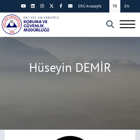
ERÜ Anasayfa
TR
EN
×
Hüseyin DEMİR