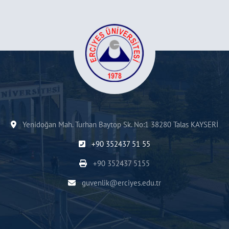
Yenidoğan Mah. Turhan Baytop Sk. No:1 38280 Talas KAYSERİ
+90 352437 51 55
+90 352437 5155
guvenlik@erciyes.edu.tr