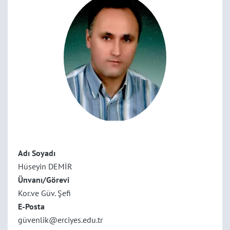
Adı Soyadı
Hüseyin DEMİR
Ünvanı/Görevi
Kor.ve Güv. Şefi
E-Posta
güvenlik@erciyes.edu.tr